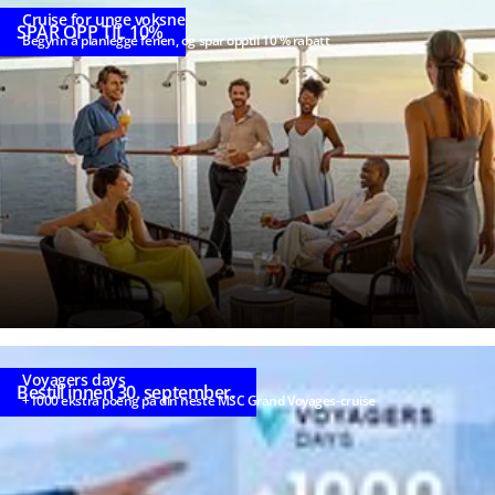
Cruise for unge voksne
SPAR OPP TIL 10%
Begynn å planlegge ferien, og spar opptil 10 % rabatt
Voyagers days
Bestill innen 30. september.
+1000 ekstra poeng på din neste MSC Grand Voyages-cruise