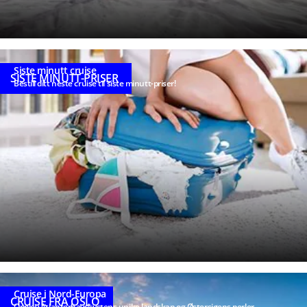
Siste minutt cruise
SISTE MINUTT-PRISER
Bestill ditt neste cruise til siste minutt-priser!
Cruise i Nord-Europa
CRUISE FRA OSLO
Opplev Atlanterhavskystens unike landskap og Østersjøens perler