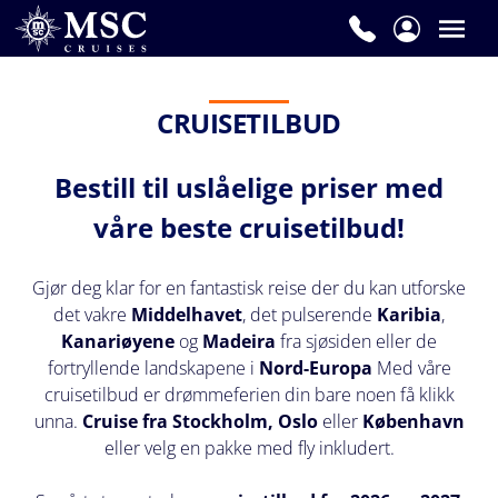
Fornavn
*
CRUISETILBUD
Bestill til uslåelige priser med
Etternavn
*
våre beste cruisetilbud!
Gjør deg klar for en fantastisk reise der du kan utforske
det vakre
Middelhavet
, det pulserende
Karibia
,
E-
Kanariøyene
og
Madeira
fra sjøsiden eller de
post
fortryllende landskapene i
Nord-Europa
Med våre
*
cruisetilbud er drømmeferien din bare noen få klikk
unna.
Cruise fra Stockholm, Oslo
eller
København
eller velg en pakke med fly inkludert.