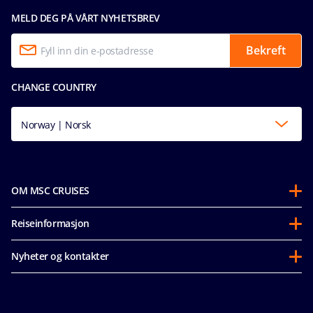
MELD DEG PÅ VÅRT NYHETSBREV
Bekreft
CHANGE COUNTRY
Norway | Norsk
OM MSC CRUISES
Om oss
Reiseinformasjon
Partnerships
Før avreise
Bærekraft
Nyheter og kontakter
Vanlige spørsmål
Mice og charters
Tilgjengelighetserklæring
Våre priser
MSC Book
Media room
Retningslinjer For Gjesters Adferd