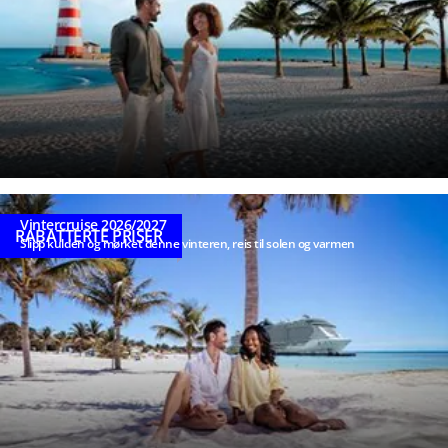
interesser
Ved å sende inn dette
skjemaet, erklærer jeg
at jeg har lest og
forstått
personvernerklæringen
.
Vintercruise 2026/2027
RABATTERTE PRISER
Slipp kulden og mørket denne vinteren, reis til solen og varmen