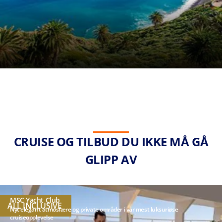
CRUISE OG TILBUD DU IKKE MÅ GÅ
GLIPP AV
MSC Yacht Club
ALL INCLUSIVE
Nyt elegant atmosfære og private områder i vår mest luksuriøse
cruiseopplevelse