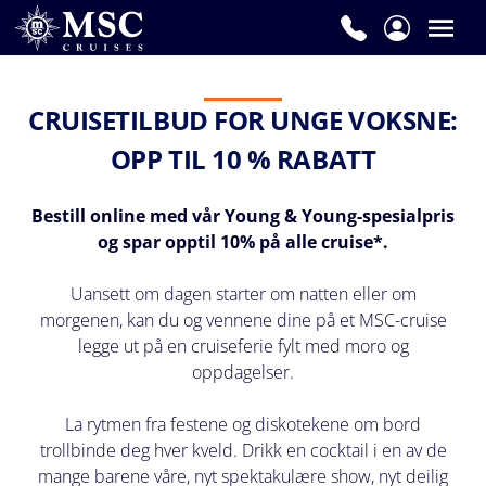
Navn
*
CRUISETILBUD FOR UNGE VOKSNE:
OPP TIL 10 % RABATT
Etternavn
*
Bestill online med vår Young & Young-spesialpris
og spar opptil 10% på alle cruise*.
Uansett om dagen starter om natten eller om
morgenen, kan du og vennene dine på et MSC-cruise
E-
legge ut på en cruiseferie fylt med moro og
postadresse
oppdagelser.
*
La rytmen fra festene og diskotekene om bord
trollbinde deg hver kveld. Drikk en cocktail i en av de
mange barene våre, nyt spektakulære show, nyt deilig