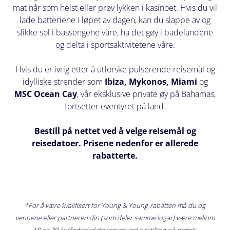
Telefonnummer
mat når som helst eller prøv lykken i kasinoet. Hvis du vil
*
lade batteriene i løpet av dagen, kan du slappe av og
slikke sol i bassengene våre, ha det gøy i badelandene
og delta i sportsaktivitetene våre.
Hvis du er ivrig etter å utforske pulserende reisemål og
Avtal en
idylliske strender som
Ibiza, Mykonos, Miami
og
samtale
MSC Ocean Cay
, vår eksklusive private øy på Bahamas,
Dag
fortsetter eventyret på land.
Bestill på nettet ved å velge reisemål og
reisedatoer. Prisene nedenfor er allerede
rabatterte.
Klokkeslett
*For å være kvalifisert for Young & Young-rabatten må du og
Vennligst
vennene eller partneren din (som deler samme lugar) være mellom
ring meg