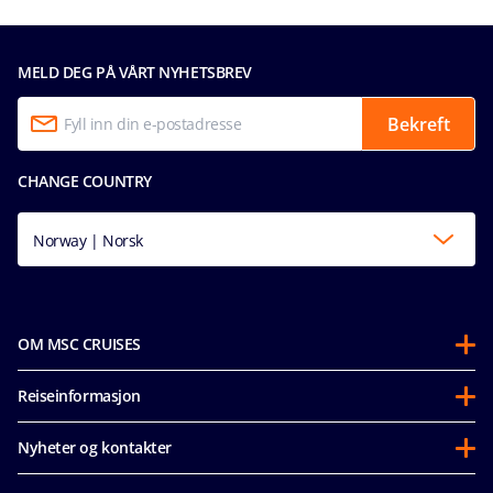
MELD DEG PÅ VÅRT NYHETSBREV
Bekreft
CHANGE COUNTRY
Norway | Norsk
OM MSC CRUISES
Om oss
Reiseinformasjon
Partnerships
Før avreise
Bærekraft
Nyheter og kontakter
Vanlige spørsmål
Mice og charters
Tilgjengelighetserklæring