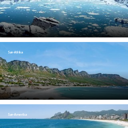
S
ør-Afrika
S
ør-Amerika