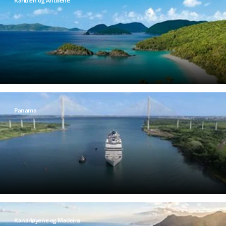
Karibien og Antillene
Panama
Kanariøyene og Madeira