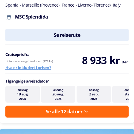
Spania
• Marseille (Provence), France
• Livorno (Florence), Italy
MSC Splendida
Se reiserute
Cruisepris fra
8 933 kr
Hotellserviceavgift inkludert (
924 kr
)
p.p.*
Hva er inkludert i prisen?
Tilgjengelige avreisedatoer
onsdag
onsdag
onsdag
onsda
19 aug.
26 aug.
2 sep.
9 sep
2026
2026
2026
2026
Se alle 12 datoer