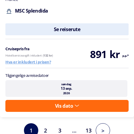
MSC Splendida
Se reiserute
Cruisepris fra
891 kr
Hotellserviceavgift inkludert (
132 kr
)
p.p.*
Hva er inkludert i prisen?
Tilgjengelige avreisedatoer
søndag
13 sep.
2026
Vis dato
1
2
3
…
13
>