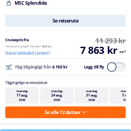
MSC Splendida
Se reiserute
11 293 kr
Cruisepris fra
7 863 kr
Hotellserviceavgift inkludert (
924 kr
)
p.p.*
Hva er inkludert i prisen?
Flyg tillgängligt från
6 150 kr
Legg till fly
Tilgjengelige avreisedatoer
mandag
mandag
mandag
manda
17 aug.
24 aug.
31 aug.
7 sep
2026
2026
2026
2026
Se alle 12 datoer