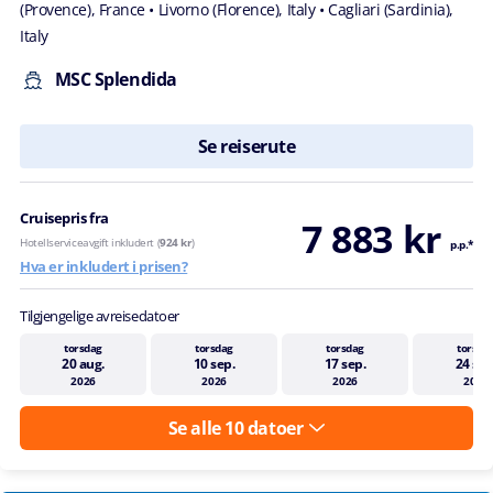
(Provence), France
• Livorno (Florence), Italy
• Cagliari (Sardinia),
Italy
MSC Splendida
Se reiserute
Cruisepris fra
7 883 kr
Hotellserviceavgift inkludert (
924 kr
)
p.p.*
Hva er inkludert i prisen?
Tilgjengelige avreisedatoer
torsdag
torsdag
torsdag
torsda
20 aug.
10 sep.
17 sep.
24 sep
2026
2026
2026
2026
Se alle 10 datoer