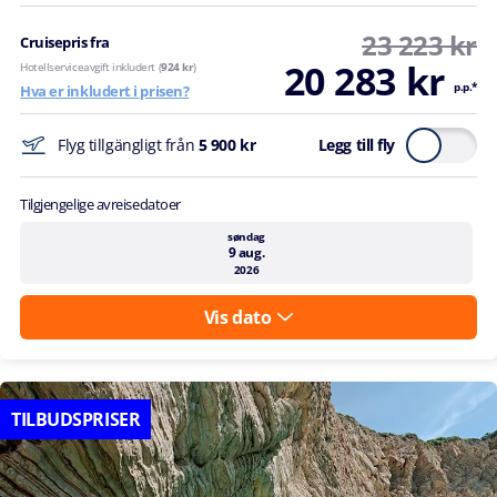
23 223 kr
Cruisepris fra
20 283 kr
Hotellserviceavgift inkludert (
924 kr
)
p.p.*
Hva er inkludert i prisen?
Flyg tillgängligt från
5 900 kr
Legg till fly
Tilgjengelige avreisedatoer
søndag
9 aug.
2026
Vis dato
TILBUDSPRISER