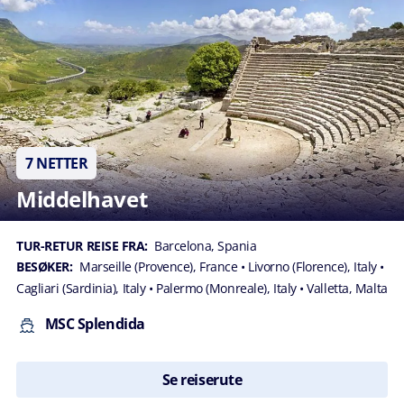
7 NETTER
Middelhavet
TUR-RETUR REISE FRA:
Barcelona, Spania
BESØKER:
Marseille (Provence), France
• Livorno (Florence), Italy
•
Cagliari (Sardinia), Italy
• Palermo (Monreale), Italy
• Valletta, Malta
MSC Splendida
Se reiserute