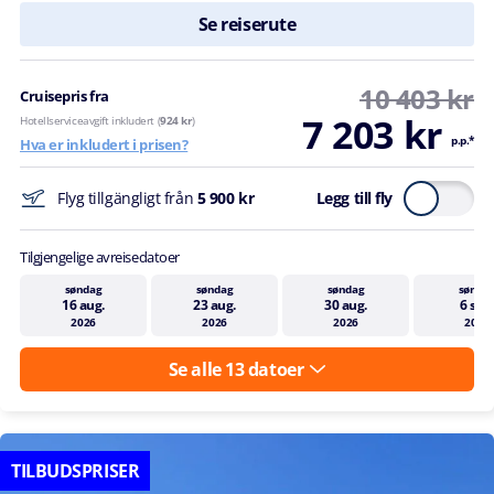
Se reiserute
10 403 kr
Cruisepris fra
7 203 kr
Hotellserviceavgift inkludert (
924 kr
)
p.p.*
Hva er inkludert i prisen?
Flyg tillgängligt från
5 900 kr
Legg till fly
Tilgjengelige avreisedatoer
søndag
søndag
søndag
sønda
16 aug.
23 aug.
30 aug.
6 sep
2026
2026
2026
2026
Se alle 13 datoer
TILBUDSPRISER