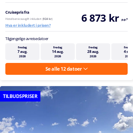
Cruisepris fra
6 873 kr
Hotellserviceavgift inkludert (
924 kr
)
p.p.*
Hva er inkludert i prisen?
Tilgjengelige avreisedatoer
fredag
fredag
fredag
fredag
7 aug.
14 aug.
28 aug.
4 sep
2026
2026
2026
2026
Se alle 12 datoer
TILBUDSPRISER