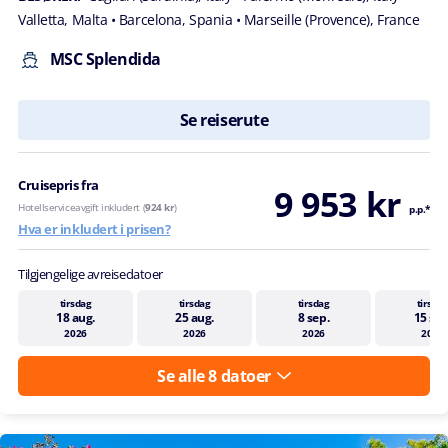
Valletta, Malta
• Barcelona, Spania
• Marseille (Provence), France
MSC Splendida
Se reiserute
Cruisepris fra
9 953 kr
Hotellserviceavgift inkludert (
924 kr
)
p.p.*
Hva er inkludert i prisen?
Tilgjengelige avreisedatoer
tirsdag
tirsdag
tirsdag
tirsda
18 aug.
25 aug.
8 sep.
15 sep
2026
2026
2026
2026
Se alle 8 datoer