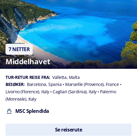
7 NETTER
Middelhavet
TUR-RETUR REISE FRA:
Valletta, Malta
BESØKER:
Barcelona, Spania
• Marseille (Provence), France
•
Livorno (Florence), Italy
• Cagliari (Sardinia), Italy
• Palermo
(Monreale), Italy
MSC Splendida
Se reiserute