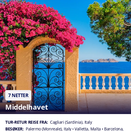
7 NETTER
Middelhavet
TUR-RETUR REISE FRA:
Cagliari (Sardinia), Italy
BESØKER:
Palermo (Monreale), Italy
• Valletta, Malta
• Barcelona,