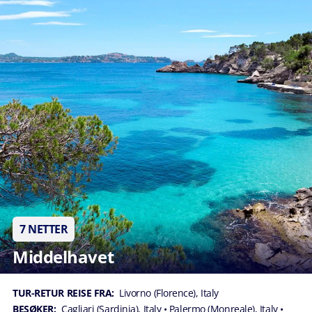
7 NETTER
Middelhavet
TUR-RETUR REISE FRA:
Livorno (Florence), Italy
BESØKER:
Cagliari (Sardinia), Italy
• Palermo (Monreale), Italy
•