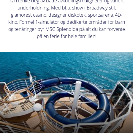
kan tenke deg av både avkoblingsmuligheter og variert
underholdning. Med bl.a. show i Broadway-stil,
glamorøst casino, designer diskotek, sportsarena, 4D-
kino, Formel 1-simulator og dedikerte områder for barn
og tenåringer byr MSC Splendida på alt du kan forvente
på en ferie for hele familien!