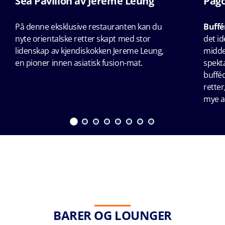
Sea Pavilion av Jereme Leung
Pag
På denne eksklusive restauranten kan du
Buffé
nyte orientalske retter skapt med stor
det id
lidenskap av kjendiskokken Jereme Leung,
midde
en pioner innen asiatisk fusion-mat.
spekt
buffé
retter
mye a
BARER OG LOUNGER