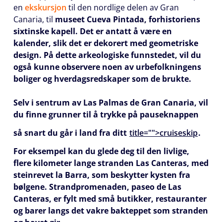
en
ekskursjon
til den nordlige delen av Gran
Canaria, til
museet Cueva Pintada
, forhistoriens
sixtinske kapell. Det er antatt å være en
kalender, slik det er dekorert med geometriske
design. På dette arkeologiske funnstedet, vil du
også kunne observere noen av urbefolkningens
boliger og hverdagsredskaper som de brukte.
Selv i sentrum av
Las Palmas de Gran Canaria
, vil
du finne grunner til å trykke på pauseknappen
så snart du går i land fra ditt
title="">cruiseskip
.
For eksempel kan du glede deg til den livlige,
flere kilometer lange stranden Las Canteras, med
steinrevet
la Barra
, som beskytter kysten fra
bølgene. Strandpromenaden,
paseo de Las
Canteras
, er fylt med små butikker, restauranter
og barer langs det vakre bakteppet som stranden