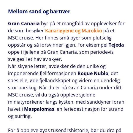
Mellom sand og bartrær
Gran Canaria
byr på et mangfold av opplevelser for
de som besøker
Kanariøyene og Marokko
på et
MSC-cruise. Her finnes små byer som plutselig
oppstår og så forsvinner igjen. For eksempel
Tejeda
oppe i fjellene på Gran Canaria, som periodevis
svelges i et hav av skyer.
Når skyene letter, avdekker de den unike og
imponerende fjellformasjonen
Roque Nublo
, det
spesielle, øde fjellandskapet og videre en uendelig
stor barskog. Når du er på Gran Canaria under ditt
MSC-cruise, vil du også oppleve sjeldne
miniatyrørkener langs kysten, med sanddyner foran
havet i
Maspalomas
, en feriedestinasjon for strand
og surfing.
For å oppleve øyas tusenårshistorie, bør du dra på