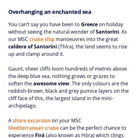
Overhanging an enchanted sea
You can’t say you have been to
Greece
on holiday
without seeing the natural wonder of
Santoríni
. As
our MSC
cruise ship
manoeuvres into the great
caldera of Santoríni
(Thíra), the land seems to rise
up and clamp around it.
Gaunt, sheer cliffs loom hundreds of metres above
the deep blue sea, nothing grows or grazes to
soften the
awesome view
. The only colours are the
reddish-brown, black and grey pumice layers on the
cliff face of this, the largest island in the mini-
archipelago.
A
shore excursion
on your MSC
Mediterranean cruise
can be the perfect chance to
experience
Firá
(also known as Hóra) which clings