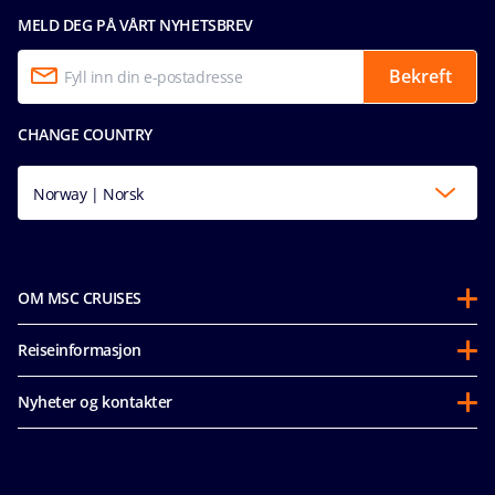
MELD DEG PÅ VÅRT NYHETSBREV
Bekreft
CHANGE COUNTRY
Norway | Norsk
OM MSC CRUISES
Om oss
Reiseinformasjon
Partnerships
Før avreise
Bærekraft
Nyheter og kontakter
Vanlige spørsmål
Mice og charters
Tilgjengelighetserklæring
Våre priser
MSC Book
Media room
Retningslinjer For Gjesters Adferd
Jobb hos oss