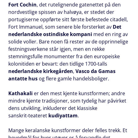
Fort Cochin
, det rutelignende gatenettet på den
nordvestlige spissen av halvøya, er stedet der
portugiserne oppførte sitt første befestede citadell,
Fort Immanuel, som senere ble forsterket av
Det
nederlandske ostindiske kompani
med en ring av
solide voller. Bare noen få rester av de opprinnelige
festningsverkene står igjen, men en rekke
stemningsfulle monumenter fra den europeiske
kolonitiden er bevart: den tidlige 1700‑talls
nederlandske kirkegården
,
Vasco da Gamas
antatte hus
og flere gamle handelsboliger.
Kathakali
er den mest kjente kunstformen; andre
mindre kjente tradisjoner, som tydelig har påvirket
dens utvikling, inkluderer det klassiske
sanskrit‑teateret
kudiyattam
.
Mange keralanske kunstformer deler felles trekk. Et
hovedmål for hver utøver er å forvandle det