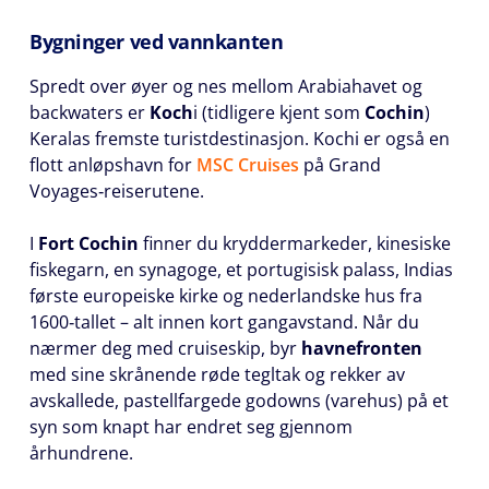
Bygninger ved vannkanten
Spredt over øyer og nes mellom Arabiahavet og
backwaters er
Koch
i (tidligere kjent som
Cochin
)
Keralas fremste turistdestinasjon. Kochi er også en
flott anløpshavn for
MSC Cruises
på Grand
Voyages‑reiserutene.
I
Fort Cochin
finner du kryddermarkeder, kinesiske
fiskegarn, en synagoge, et portugisisk palass, Indias
første europeiske kirke og nederlandske hus fra
1600‑tallet – alt innen kort gangavstand. Når du
nærmer deg med cruiseskip, byr
havnefronten
med sine skrånende røde tegltak og rekker av
avskallede, pastellfargede godowns (varehus) på et
syn som knapt har endret seg gjennom
århundrene.