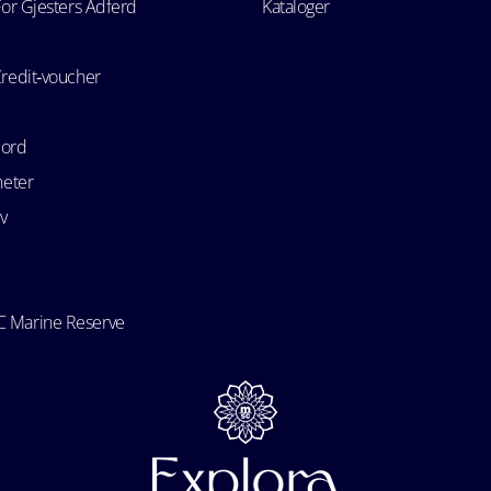
For Gjesters Adferd
Kataloger
Credit‑voucher
bord
heter
v
 Marine Reserve