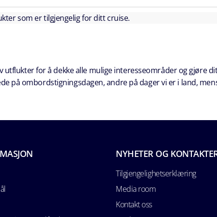
kter som er tilgjengelig for ditt cruise.
 utflukter for å dekke alle mulige interesseområder og gjøre dit
erede på ombordstigningsdagen, andre på dager vi er i land, men
RMASJON
NYHETER OG KONTAKTE
Tilgjengelighetserklæring
ål
Media room
Kontakt oss