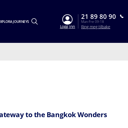
21 89 80 90
XPLORA JOURNEYS
Man-Fre 09-18
Logg inn
Ring meg tilbake
ateway to the Bangkok Wonders