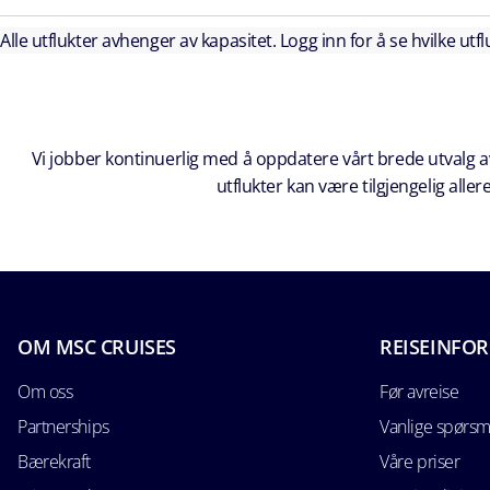
Alle utflukter avhenger av kapasitet. Logg inn for å se hvilke utflu
Vi jobber kontinuerlig med å oppdatere vårt brede utvalg av
utflukter kan være tilgjengelig all
OM MSC CRUISES
REISEINFO
Om oss
Før avreise
Partnerships
Vanlige spørsm
Bærekraft
Våre priser