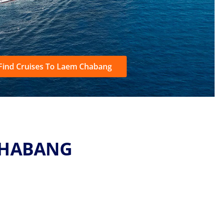
Find Cruises To Laem Chabang
 CHABANG