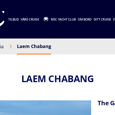
TILBUD
VÅRE CRUISE
MSC YACHT CLUB
OM BORD
DITT CRUISE
E
Laem Chabang
ia
LAEM CHABANG
The G