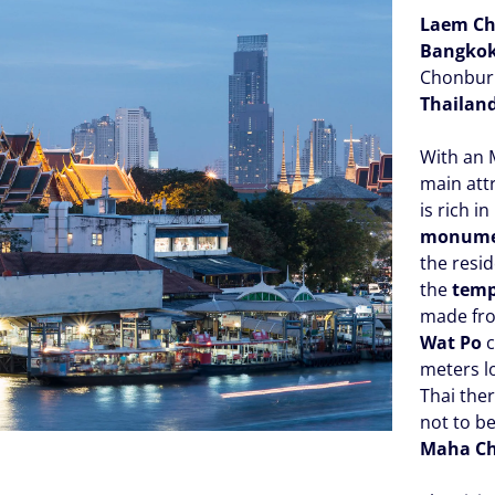
Laem C
Bangko
Chonburi 
Thailan
With an M
main att
is rich i
monumen
the resi
the
temp
made fro
Wat Po
c
meters l
Thai the
not to b
Maha Ch