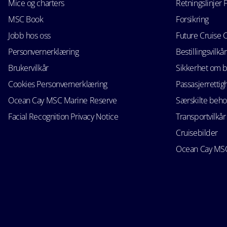
Mice og charters
Retningslinjer 
MSC Book
Forsikring
Jobb hos oss
Future Cruise 
Personvernerklæring
Bestillingsvilkår
Brukervilkår
Sikkerhet om 
Cookies Personvernerklæring
Passasjerrettig
Ocean Cay MSC Marine Reserve
Særskilte beho
Facial Recognition Privacy Notice
Transportvilkår
Cruisebilder
Ocean Cay MSC