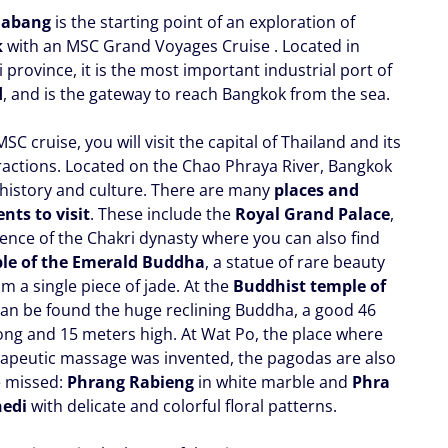
habang
is the starting point of an exploration of
k
with an MSC Grand Voyages Cruise . Located in
province, it is the most important industrial port of
d
, and is the gateway to reach Bangkok from the sea.
SC cruise, you will visit the capital of Thailand and its
ractions. Located on the Chao Phraya River, Bangkok
n history and culture. There are many
places and
ts to visit
. These include the
Royal Grand Palace
,
dence of the Chakri dynasty where you can also find
le of the Emerald Buddha
, a statue of rare beauty
m a single piece of jade. At the
Buddhist temple of
an be found the huge reclining Buddha, a good 46
ong and 15 meters high. At Wat Po, the place where
rapeutic massage was invented, the pagodas are also
e missed:
Phrang Rabieng
in white marble and
Phra
edi
with delicate and colorful floral patterns.