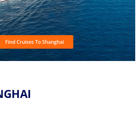
Find Cruises To Shanghai
NGHAI