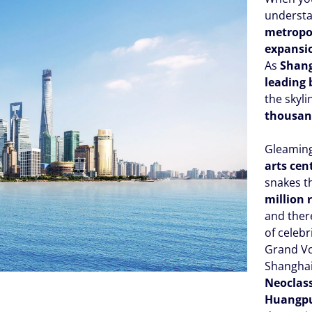
understa
metropo
expansi
As
Shan
leading 
the skylin
thousa
Gleamin
arts cen
snakes 
million 
and there
of celeb
Grand Vo
Shanghai’
Neoclass
Huangpu