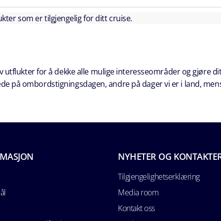
kter som er tilgjengelig for ditt cruise.
 utflukter for å dekke alle mulige interesseområder og gjøre dit
erede på ombordstigningsdagen, andre på dager vi er i land, men
RMASJON
NYHETER OG KONTAKTE
Tilgjengelighetserklæring
ål
Media room
Kontakt oss