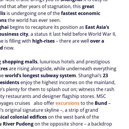
nd that after years of stagnation, this
great
lis
is undergoing one of the
fastest economic
ons
the world has ever seen.
ghai
begins to recapture its position as
East Asia’s
business city
, a status it last held before World War II,
e is filling with
high-rises
– there are well
over a
nd
now.
g
shopping malls
, luxurious hotels and prestigious
tres
are rising alongside, while underneath everything
the
world’s longest subway system
. Shanghai’s
23
residents
enjoy the highest incomes on the mainland,
’s plenty for them to splash out on; witness the rash
rity restaurants and designer flagship stores. MSC
yages cruises
also offer
excursions
to the
Bund
–
s original signature skyline –, a strip of grand
ical colonial edifices
on the west bank of the
 River Pudong
on the opposite shore – a backdrop