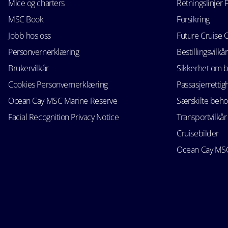
Mice og charters
Retningslinjer 
MSC Book
Forsikring
Jobb hos oss
Future Cruise 
Personvernerklæring
Bestillingsvilkår
Brukervilkår
Sikkerhet om 
Cookies Personvernerklæring
Passasjerrettig
Ocean Cay MSC Marine Reserve
Særskilte beho
Facial Recognition Privacy Notice
Transportvilkår
Cruisebilder
Ocean Cay MSC