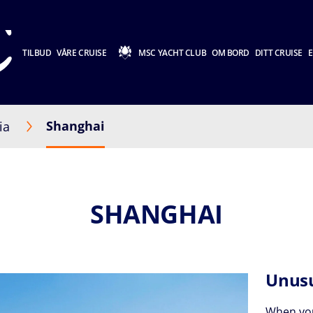
TILBUD
VÅRE CRUISE
MSC YACHT CLUB
OM BORD
DITT CRUISE
E
Shanghai
ia
SHANGHAI
Unusu
When you