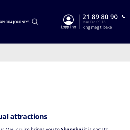
21 89 80 90
XPLORA JOURNEYS
Man-Fre 09-18
Logg inn
Ring meg tilbake
al attractions
r MSC cruise brings you to
Shanghai
it is easy to