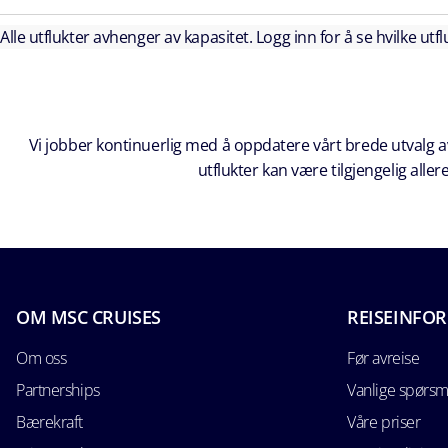
Alle utflukter avhenger av kapasitet. Logg inn for å se hvilke utflu
Vi jobber kontinuerlig med å oppdatere vårt brede utvalg av
utflukter kan være tilgjengelig all
OM MSC CRUISES
REISEINFO
Om oss
Før avreise
Partnerships
Vanlige spørsm
Bærekraft
Våre priser