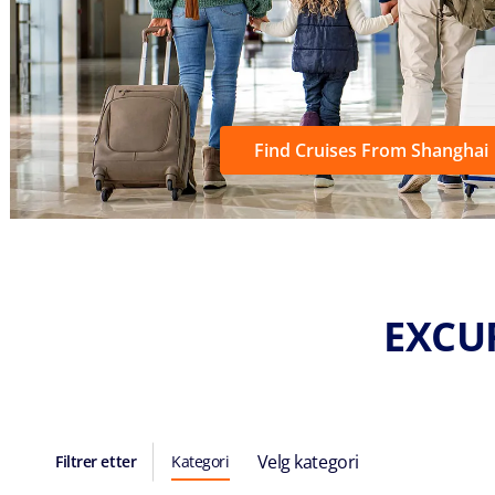
Find Cruises From Shanghai
EXCU
Velg kategori
Filtrer etter
Kategori