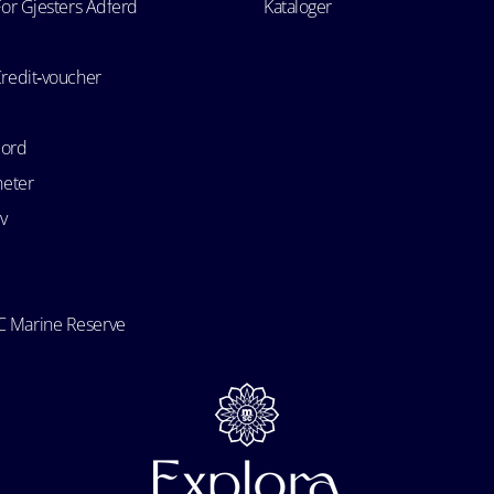
For Gjesters Adferd
Kataloger
Credit‑voucher
bord
heter
v
 Marine Reserve