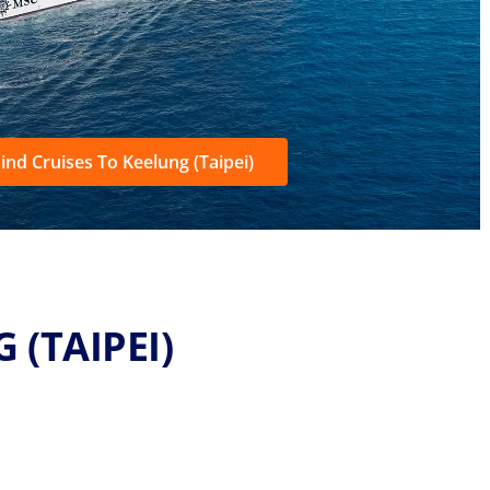
ind Cruises To Keelung (Taipei)
 (TAIPEI)