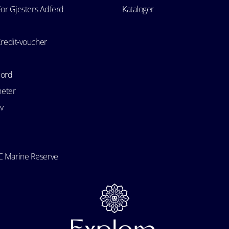
For Gjesters Adferd
Kataloger
Credit‑voucher
bord
heter
v
 Marine Reserve