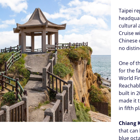
Taipei re
headquar
cultural
Cruise wi
Chinese 
no distin
One of th
for the f
World Fin
Reachabl
built in
made it t
in fifth p
Chiang 
that can 
blue octa