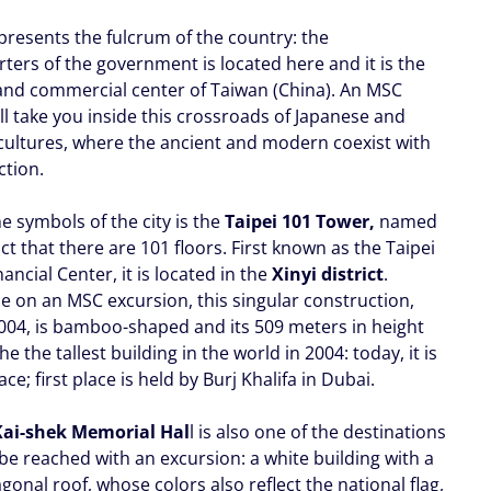
presents the fulcrum of the country: the
ters of the government is located here and it is the
 and commercial center of Taiwan (China). An MSC
ll take you inside this crossroads of Japanese and
cultures, where the ancient and modern coexist with
ction.
e symbols of the city is the
Taipei 101 Tower,
named
act that there are 101 floors. First known as the Taipei
ancial Center, it is located in the
Xinyi district
.
e on an MSC excursion, this singular construction,
 2004, is bamboo-shaped and its 509 meters in height
he the tallest building in the world in 2004: today, it is
lace; first place is held by Burj Khalifa in Dubai.
Kai-shek Memorial Hal
l is also one of the destinations
be reached with an excursion: a white building with a
gonal roof, whose colors also reflect the national flag,