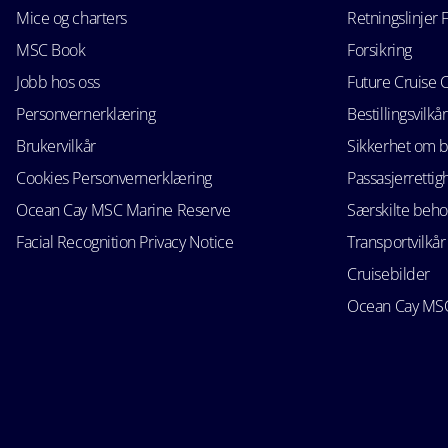
Mice og charters
Retningslinjer 
MSC Book
Forsikring
Jobb hos oss
Future Cruise 
Personvernerklæring
Bestillingsvilkår
Brukervilkår
Sikkerhet om 
Cookies Personvernerklæring
Passasjerrettig
Ocean Cay MSC Marine Reserve
Særskilte beho
Facial Recognition Privacy Notice
Transportvilkår
Cruisebilder
Ocean Cay MSC