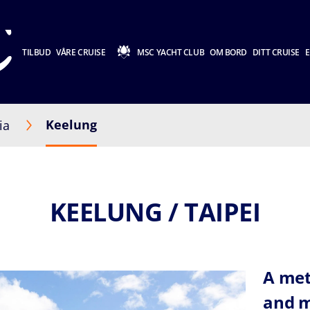
TILBUD
VÅRE CRUISE
MSC YACHT CLUB
OM BORD
DITT CRUISE
E
Keelung
ia
KEELUNG / TAIPEI
A met
and 