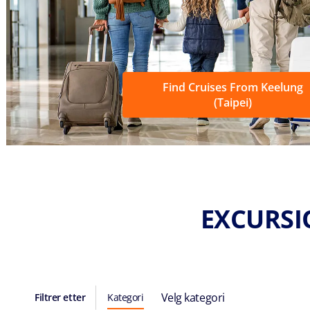
Find Cruises From Keelung
(Taipei)
EXCURSIO
Velg kategori
Filtrer etter
Kategori