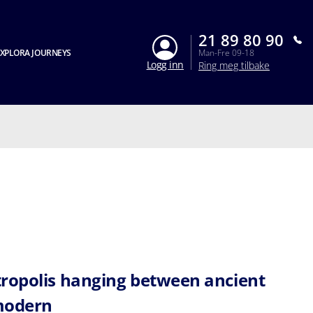
21 89 80 90
XPLORA JOURNEYS
Man-Fre 09-18
Logg inn
Ring meg tilbake
ropolis hanging between ancient
modern