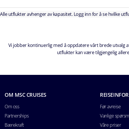
Alle utflukter avhenger av kapasitet. Logg inn for å se hvilke utflu
Vi jobber kontinuerlig med å oppdatere vårt brede utvalg av
utflukter kan være tilgjengelig all
OM MSC CRUISES
REISEINFO
Om oss
Før avreise
Partnerships
Vanlige spørsm
Bærekraft
Våre priser