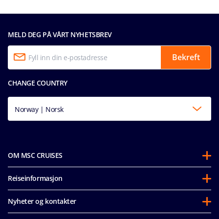
MELD DEG PÅ VÅRT NYHETSBREV
Bekreft
CHANGE COUNTRY
Norway | Norsk
OM MSC CRUISES
Om oss
Reiseinformasjon
Partnerships
Før avreise
Bærekraft
Nyheter og kontakter
Vanlige spørsmål
Mice og charters