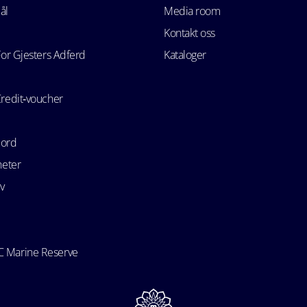
ål
Media room
Kontakt oss
For Gjesters Adferd
Kataloger
Credit‑voucher
bord
heter
v
 Marine Reserve