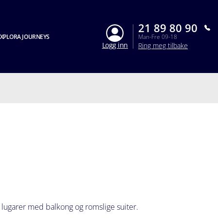
21 89 80 90
XPLORA JOURNEYS
Man-Fre 09-18
Logg inn
Ring meg tilbake
l lugarer med balkong og romslige suiter.