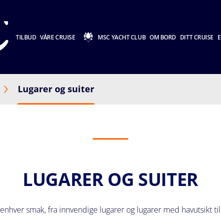
TILBUD
VÅRE CRUISE
MSC YACHT CLUB
OM BORD
DITT CRUISE
E
Lugarer og suiter
LUGARER OG SUITER
enhver smak, fra innvendige lugarer og lugarer med havutsikt ti