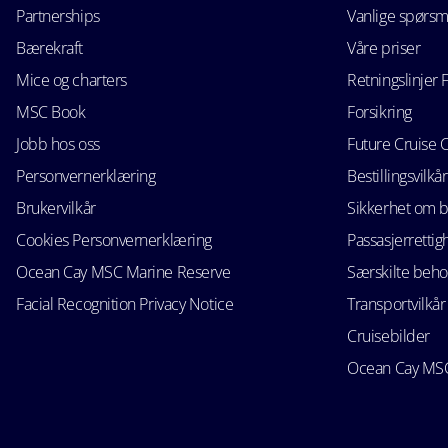
Partnerships
Vanlige spørsm
Bærekraft
Våre priser
Mice og charters
Retningslinjer 
MSC Book
Forsikring
Jobb hos oss
Future Cruise 
Personvernerklæring
Bestillingsvilkår
Brukervilkår
Sikkerhet om 
Cookies Personvernerklæring
Passasjerrettig
Ocean Cay MSC Marine Reserve
Særskilte beho
Facial Recognition Privacy Notice
Transportvilkår
Cruisebilder
Ocean Cay MSC