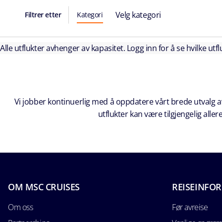
Velg kategori
Filtrer etter
Kategori
Alle utflukter avhenger av kapasitet. Logg inn for å se hvilke utflu
Vi jobber kontinuerlig med å oppdatere vårt brede utvalg av
utflukter kan være tilgjengelig all
OM MSC CRUISES
REISEINFO
Om oss
Før avreise