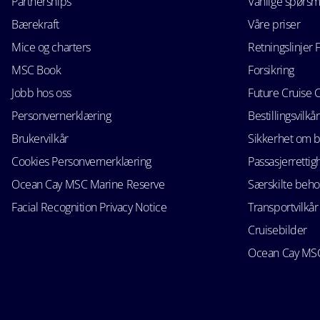
Partnerships
Vanlige spørsm
Bærekraft
Våre priser
Mice og charters
Retningslinjer 
MSC Book
Forsikring
Jobb hos oss
Future Cruise 
Personvernerklæring
Bestillingsvilkår
Brukervilkår
Sikkerhet om 
Cookies Personvernerklæring
Passasjerrettig
Ocean Cay MSC Marine Reserve
Særskilte beho
Facial Recognition Privacy Notice
Transportvilkår
Cruisebilder
Ocean Cay MSC