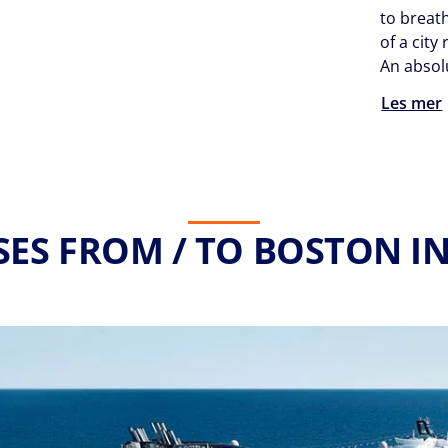
to breat
of a city
An absolu
Les mer
SES FROM / TO BOSTON IN