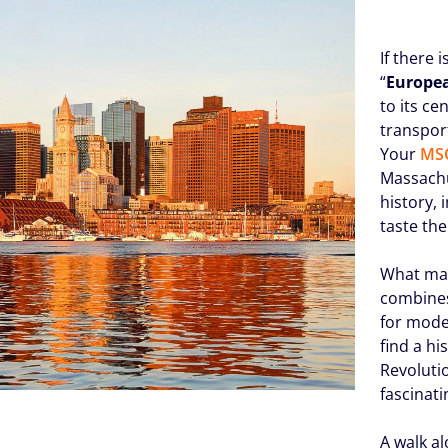
If there
“
Europea
to its ce
transpor
Your
MSC
Massachu
history, 
taste th
What mak
combines
for moder
find a h
Revolutio
fascinati
A walk a