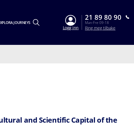
21 89 80 90
XPLORA JOURNEYS
Man-Fre 09-18
Logg inn
Ring meg tilbake
ltural and Scientific Capital of the