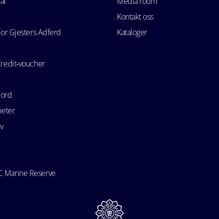
ål
Media room
Kontakt oss
For Gjesters Adferd
Kataloger
Credit‑voucher
bord
heter
v
 Marine Reserve