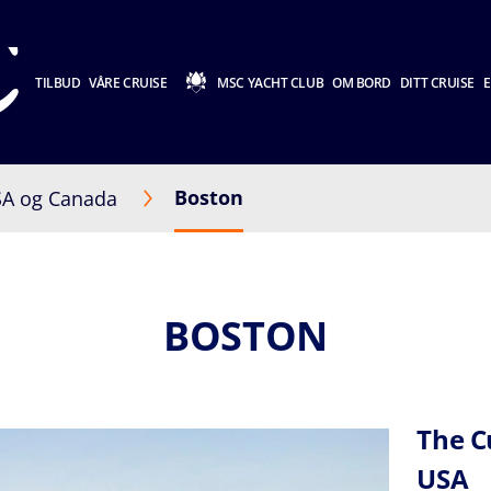
TILBUD
VÅRE CRUISE
MSC YACHT CLUB
OM BORD
DITT CRUISE
E
Boston
A og Canada
BOSTON
The Cu
USA