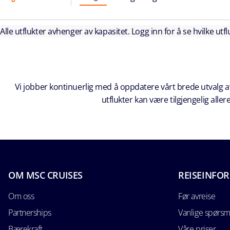
Alle utflukter avhenger av kapasitet. Logg inn for å se hvilke utflu
Vi jobber kontinuerlig med å oppdatere vårt brede utvalg av
utflukter kan være tilgjengelig all
OM MSC CRUISES
REISEINFO
Om oss
Før avreise
Partnerships
Vanlige spørsm
Bærekraft
Våre priser