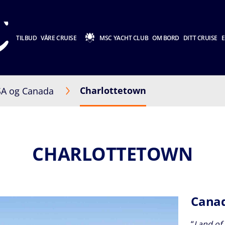
TILBUD
VÅRE CRUISE
MSC YACHT CLUB
OM BORD
DITT CRUISE
E
Charlottetown
A og Canada
CHARLOTTETOWN
Canad
“
Land of