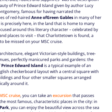
eauty of Prince Edward Island given by author Lucy
tgomery, famous for having narrated the
es of red-haired
Anne of
Green Gables
in many of her
t is precisely here, in the land that is home to many
ocused around this literary character – celebrated by
 and places to visit – that Charlottetown is found, a
 to be missed on your MSC cruise.
architecture, elegant Victorian-style buildings, tree-
enues, perfectly manicured parks and gardens: the
f
Prince Edward Island
is a typical example of an
glish checkerboard layout with a central square with
uildings and four other smaller squares arranged
cally around it.
MSC cruise
, you can take an
excursion
that passes
he most famous, characteristic places in the city: in
 Park
, you can enjoy the beautiful view across the sea