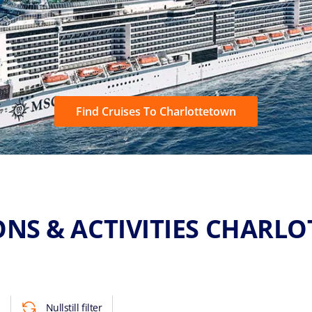
Find Cruises To Charlottetown
ONS & ACTIVITIES CHARL
Nullstill filter