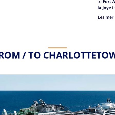
to
Fort 
la Joye
to
Les mer
FROM / TO CHARLOTTETOW