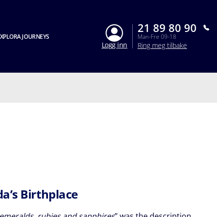
21 89 80 90
XPLORA JOURNEYS
Man-Fre 09-18
Logg inn
Ring meg tilbake
a’s Birthplace
 emeralds, rubies and sapphires
” was the description