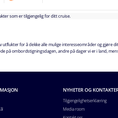
kter som er tilgjengelig for ditt cruise.
 utflukter for å dekke alle mulige interesseområder og gjøre dit
erede på ombordstigningsdagen, andre på dager vi er i land, men
RMASJON
NYHETER OG KONTAKTE
Tilgjengelighetserklæring
ål
Media room
Kontakt oss