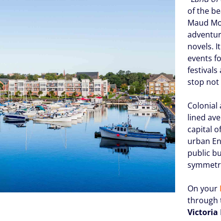
of the b
Maud Mon
adventur
novels. I
events f
festivals
stop not
Colonial 
lined av
capital o
urban En
public b
symmetri
On your
through t
Victoria