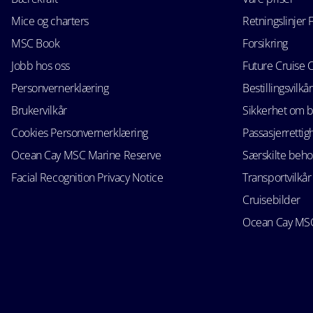
Mice og charters
Retningslinjer 
MSC Book
Forsikring
Jobb hos oss
Future Cruise 
Personvernerklæring
Bestillingsvilkår
Brukervilkår
Sikkerhet om 
Cookies Personvernerklæring
Passasjerrettig
Ocean Cay MSC Marine Reserve
Særskilte beho
Facial Recognition Privacy Notice
Transportvilkår
Cruisebilder
Ocean Cay MSC