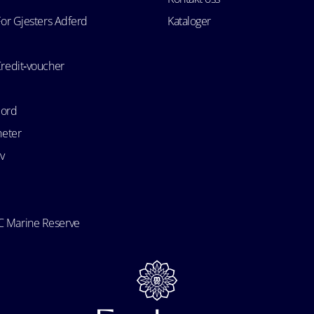
For Gjesters Adferd
Kataloger
Credit‑voucher
bord
heter
v
 Marine Reserve