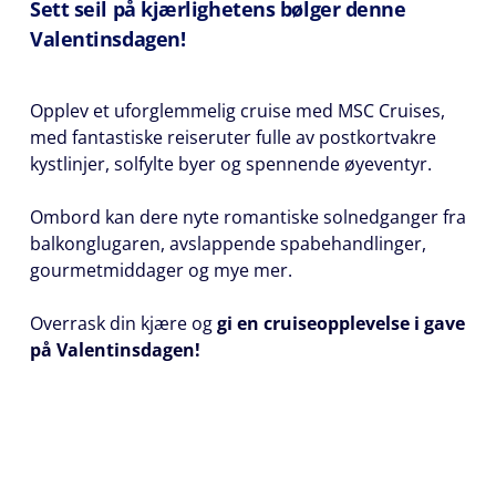
Telefonnummer
Sett seil på kjærlighetens bølger denne
*
Valentinsdagen!
Opplev et uforglemmelig cruise med MSC Cruises,
med fantastiske reiseruter fulle av postkortvakre
Avtal en
kystlinjer, solfylte byer og spennende øyeventyr.
samtale
Ombord kan dere nyte romantiske solnedganger fra
Dag
balkonglugaren, avslappende spabehandlinger,
gourmetmiddager og mye mer.
Overrask din kjære og
gi en cruiseopplevelse i gave
Klokkeslett
på Valentinsdagen!
Vennligst
ring meg