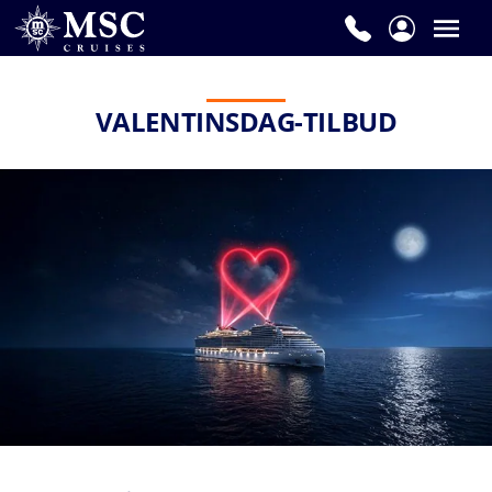
Navn
*
VALENTINSDAG-TILBUD
Etternavn
*
E-
postadresse
*