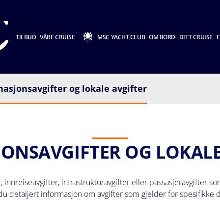
TILBUD
VÅRE CRUISE
MSC YACHT CLUB
OM BORD
DITT CRUISE
E
nasjonsavgifter og lokale avgifter
JONSAVGIFTER OG LOKALE
, innreiseavgifter, infrastrukturavgifter eller passasjeravgifter
du detaljert informasjon om avgifter som gjelder for spesifikke 