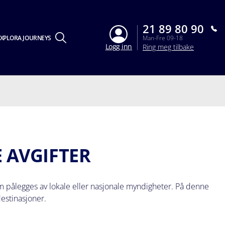
21 89 80 90
XPLORA JOURNEYS
Man-Fre 09-18
Logg inn
Ring meg tilbake
 AVGIFTER
 som pålegges av lokale eller nasjonale myndigheter. På denne
destinasjoner.