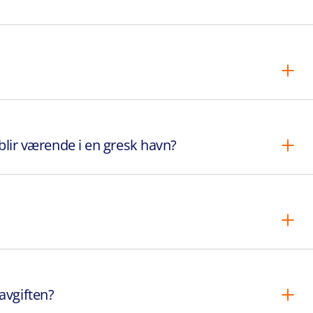
eg blir værende i en gresk havn?
avgiften?