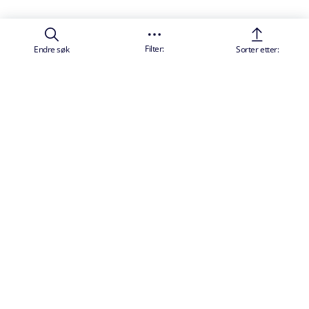
Filter:
Endre søk
Sorter etter:
MELD DEG PÅ VÅRT NYHETSBREV
Bekreft