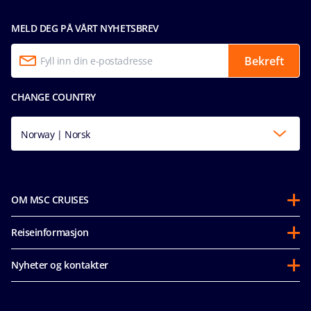
MELD DEG PÅ VÅRT NYHETSBREV
Bekreft
CHANGE COUNTRY
Norway | Norsk
OM MSC CRUISES
Om oss
Reiseinformasjon
Partnerships
Før avreise
Bærekraft
Nyheter og kontakter
Vanlige spørsmål
Mice og charters
Tilgjengelighetserklæring
Våre priser
MSC Book
Media room