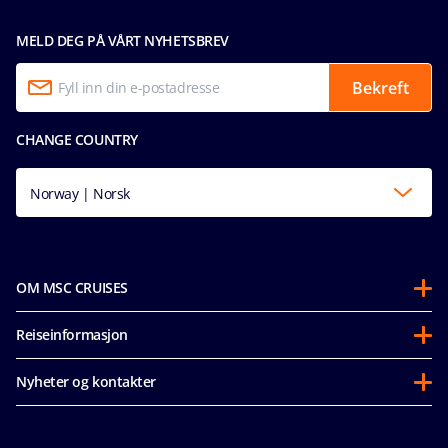
MELD DEG PÅ VÅRT NYHETSBREV
Bekreft
CHANGE COUNTRY
Norway | Norsk
OM MSC CRUISES
Om oss
Reiseinformasjon
Partnerships
Før avreise
Bærekraft
Nyheter og kontakter
Vanlige spørsmål
Mice og charters
Tilgjengelighetserklæring
Våre priser
MSC Book
Media room