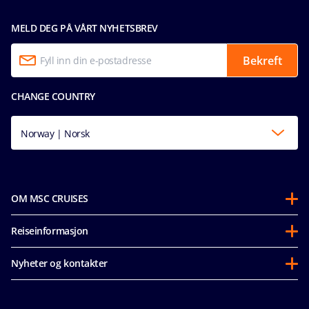
MELD DEG PÅ VÅRT NYHETSBREV
Bekreft
CHANGE COUNTRY
Norway | Norsk
OM MSC CRUISES
Om oss
Reiseinformasjon
Partnerships
Før avreise
Bærekraft
Nyheter og kontakter
Vanlige spørsmål
Mice og charters
Tilgjengelighetserklæring
Våre priser
MSC Book
Media room