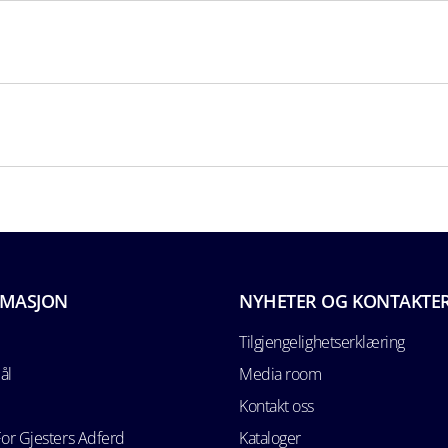
RMASJON
NYHETER OG KONTAKTE
Tilgjengelighetserklæring
ål
Media room
Kontakt oss
For Gjesters Adferd
Kataloger