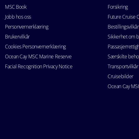
MSC Book
Forsikring
Jobb hos oss
Future Cruise 
Personvernerklæring
Bestillingsvilkår
Brukervilkår
Sikkerhet om 
Cookies Personvernerklæring
Passasjerrettig
Ocean Cay MSC Marine Reserve
Særskilte beho
Facial Recognition Privacy Notice
Transportvilkår
Cruisebilder
Ocean Cay MSC