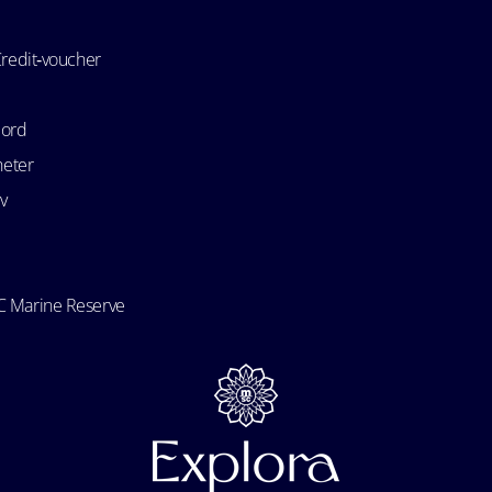
Credit‑voucher
bord
heter
v
 Marine Reserve