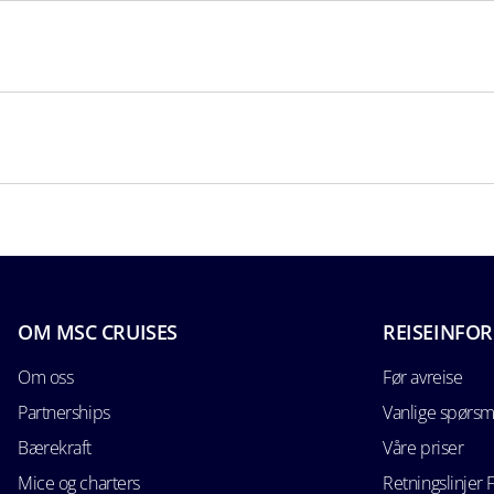
OM MSC CRUISES
REISEINFO
Om oss
Før avreise
Partnerships
Vanlige spørsm
Bærekraft
Våre priser
Mice og charters
Retningslinjer 